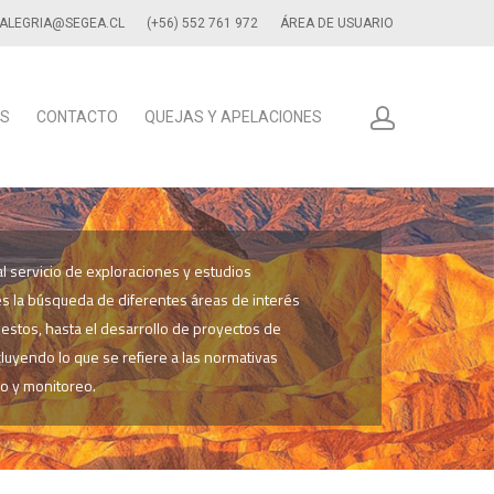
.ALEGRIA@SEGEA.CL
(+56) 552 761 972
ÁREA DE USUARIO
AS
CONTACTO
QUEJAS Y APELACIONES
 servicio de exploraciones y estudios
s la búsqueda de diferentes áreas de interés
 estos, hasta el desarrollo de proyectos de
cluyendo lo que se refiere a las normativas
o y monitoreo.