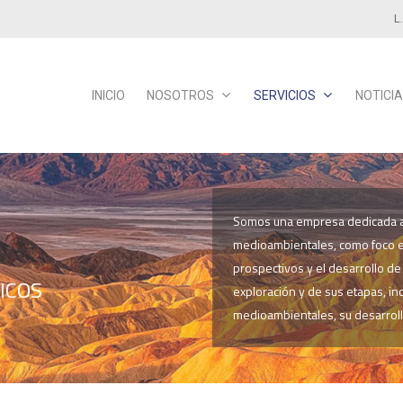
L
INICIO
NOSOTROS
SERVICIOS
NOTICI
Somos una empresa dedicada al
medioambientales, como foco e
prospectivos y el desarrollo de
ICOS
exploración y de sus etapas, in
medioambientales, su desarroll